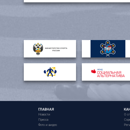
ГЛАВНАЯ
КА
Новости
О с
Пресса
Сор
Фото и видео
Рег