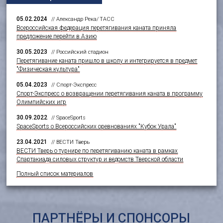
05.02.2024
// Александр Река/ ТАСС
Всероссийская федерация перетягивания каната приняла
предложение перейти в Азию
30.05.2023
// Российский стадион
Перетягивание каната пришло в школу и интегрируется в предмет
"Физическая культура"
05.04.2023
// Спорт-Экспресс
Спорт-Экспресс о возвращении перетягивания каната в программу
Олимпийских игр
30.09.2022
// SpaceSports
SpaceSports о Всероссийских оревнованиях "Кубок Урала"
23.04.2021
// ВЕСТИ Тверь
ВЕСТИ Тверь о турнире по перетягиванию каната в рамках
Спартакиада силовых структур и ведомств Тверской области
Полный список материалов
ПАРТНЁРЫ И СПОНСОРЫ